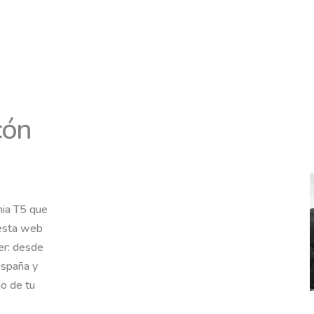
cón
nia T5 que
 esta web
er: desde
España y
mo de tu