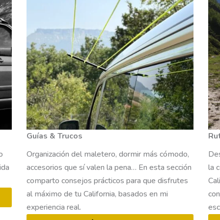
Guías & Trucos
Ru
o
Organización del maletero, dormir más cómodo,
Des
ida
accesorios que sí valen la pena… En esta sección
la 
comparto consejos prácticos para que disfrutes
Cal
al máximo de tu California, basados en mi
con
experiencia real.
esc