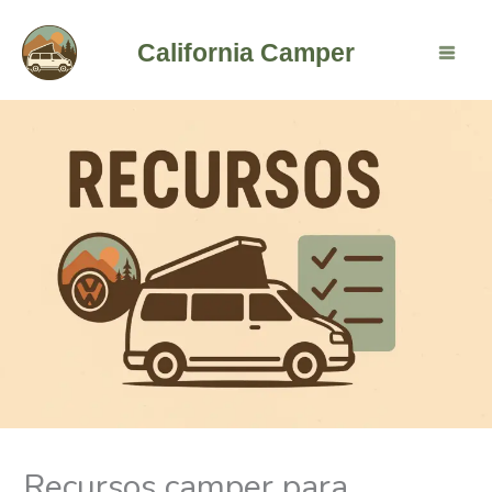
Ir
al
California Camper
contenido
Recursos camper para