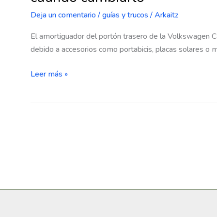
Deja un comentario
/
guías y trucos
/
Arkaitz
El amortiguador del portón trasero de la Volkswagen C
debido a accesorios como portabicis, placas solares o mu
Amortiguador
Leer más »
del
portón
trasero
para
Volkswagen
California:
cómo
elegir
el
correcto