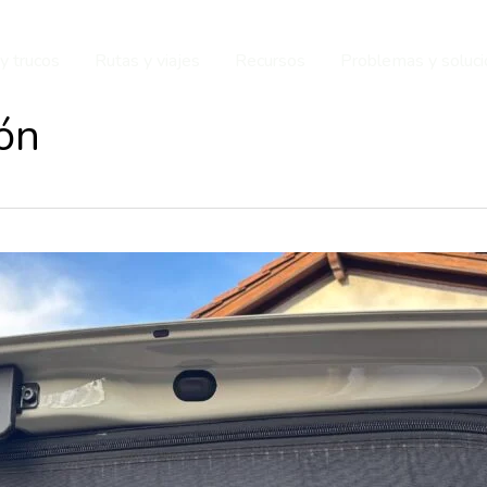
y trucos
Rutas y viajes
Recursos
Problemas y soluc
ón