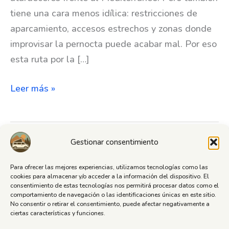
tiene una cara menos idílica: restricciones de
aparcamiento, accesos estrechos y zonas donde
improvisar la pernocta puede acabar mal. Por eso
esta ruta por la […]
Ruta
Leer más »
camper
Costa
Brava:
Gestionar consentimiento
itinerario
completo
Para ofrecer las mejores experiencias, utilizamos tecnologías como las
cookies para almacenar y/o acceder a la información del dispositivo. El
entre
consentimiento de estas tecnologías nos permitirá procesar datos como el
Política de Privacidad
calas,
comportamiento de navegación o las identificaciones únicas en este sitio.
No consentir o retirar el consentimiento, puede afectar negativamente a
Política de cookies
pueblos
ciertas características y funciones.
y